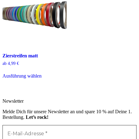
Zierstreifen matt
ab
4,99
€
Dieses
Ausführung wählen
Produkt
weist
mehrere
Varianten
auf.
Newsletter
Die
Optionen
Melde Dich für unsere Newsletter an und spare 10 % auf Deine 1.
können
Bestellung.
Let’s rock!
auf
der
Produktseite
gewählt