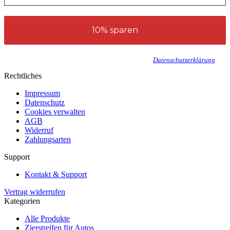
werden
Wir senden keinen Spam! Erfahre mehr in unserer
Datenschutzerklärung
.
Rechtliches
Impressum
Datenschutz
Cookies verwalten
AGB
Widerruf
Zahlungsarten
Support
Kontakt & Support
Vertrag widerrufen
Kategorien
Alle Produkte
Zierstreifen für Autos